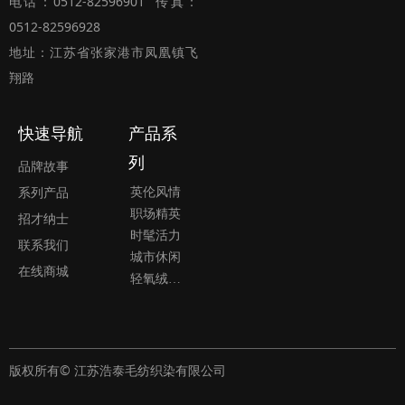
电话：0512-82596901 传真：
0512-82596928
地址：江苏省张家港市凤凰镇飞
翔路
快速导航
产品系
列
品牌故事
英伦风情
系列产品
职场精英
招才纳士
时髦活力
联系我们
城市休闲
在线商城
轻氧绒系列
版权所有© 江苏浩泰毛纺织染有限公司